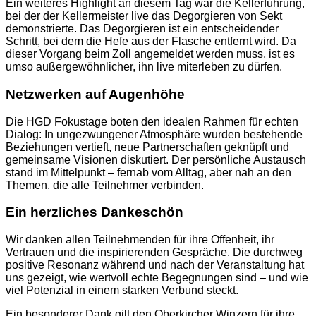
Ein weiteres Highlight an diesem Tag war die Kellerführung,
bei der der Kellermeister live das Degorgieren von Sekt
demonstrierte. Das Degorgieren ist ein entscheidender
Schritt, bei dem die Hefe aus der Flasche entfernt wird. Da
dieser Vorgang beim Zoll angemeldet werden muss, ist es
umso außergewöhnlicher, ihn live miterleben zu dürfen.
Netzwerken auf Augenhöhe
Die HGD Fokustage boten den idealen Rahmen für echten
Dialog: In ungezwungener Atmosphäre wurden bestehende
Beziehungen vertieft, neue Partnerschaften geknüpft und
gemeinsame Visionen diskutiert. Der persönliche Austausch
stand im Mittelpunkt – fernab vom Alltag, aber nah an den
Themen, die alle Teilnehmer verbinden.
Ein herzliches Dankeschön
Wir danken allen Teilnehmenden für ihre Offenheit, ihr
Vertrauen und die inspirierenden Gespräche. Die durchweg
positive Resonanz während und nach der Veranstaltung hat
uns gezeigt, wie wertvoll echte Begegnungen sind – und wie
viel Potenzial in einem starken Verbund steckt.
Ein besonderer Dank gilt den Oberkircher Winzern für ihre